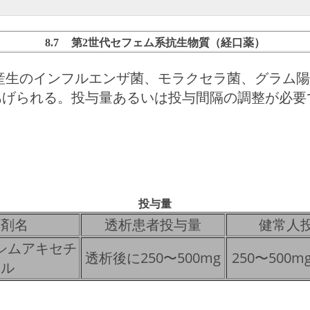
8.7 第2世代セフェム系抗生物質（経口薬）
ゼ産生のインフルエンザ菌、モラクセラ菌、グラム
あげられる。投与量あるいは投与間隔の調整が必要
投与量
薬剤名
透析患者投与量
健常人
シムアキセチ
透析後に250〜500mg
250〜500m
ル