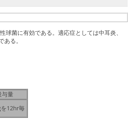
陽性球菌に有効である。適応症としては中耳炎、
である。
投与量
gを12hr毎