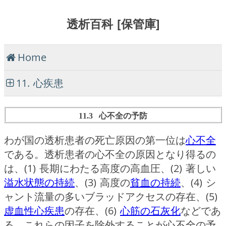
透析百科 [保管庫]
Home
11. 心疾患
11.3 心不全の予防
わが国の透析患者の死亡原因の第一位は
心不全
である。透析患者の心不全の原因となり得るの
は、(1) 長期にわたる高度の高血圧、(2) 著しい
溢水状態の持続
、(3) 高度の
貧血の持続
、(4) シ
ャント流量の多いブラッドアクセスの存在、(5)
虚血性心疾患
の存在、(6)
心筋の石灰化
などであ
る。これらの因子を除外することが心不全の予