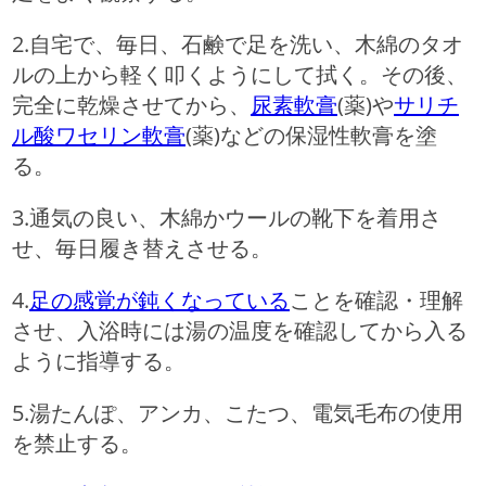
2.自宅で、毎日、石鹸で足を洗い、木綿のタオ
ルの上から軽く叩くようにして拭く。その後、
完全に乾燥させてから、
尿素軟膏
(薬)や
サリチ
ル酸ワセリン軟膏
(薬)などの保湿性軟膏を塗
る。
3.通気の良い、木綿かウールの靴下を着用さ
せ、毎日履き替えさせる。
4.
足の感覚が鈍くなっている
ことを確認・理解
させ、入浴時には湯の温度を確認してから入る
ように指導する。
5.湯たんぽ、アンカ、こたつ、電気毛布の使用
を禁止する。