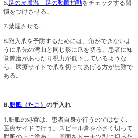
6.
足の皮膚温、足の動脈拍動
をチェックする習
慣をつけさせる。
7.禁煙させる。
8.陥入爪を予防するためには、角ができないよ
うに爪先の湾曲と同じ形に爪を切る。患者に知
覚鈍磨があったり視力が低下しているような
ら、医療サイドで爪を切ってあげる方が無難で
ある。
B.
胼胝（たこ）
の手入れ
1.胼胝の処置は、患者自身が行うのではなく、
医療サイドで行う。スピール膏を小さく切って
胼胝の上に塗布し、周囲をドーナツ型に切った