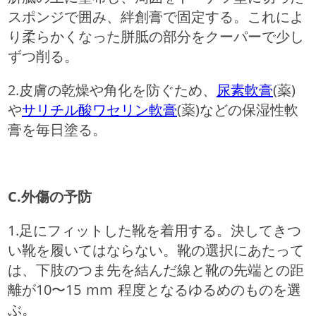
スポンジで囲み、絆創膏で固定する。これによ
り柔らかくなった胼胝の部分をクーパーで少し
ずつ削る。
2.皮膚の乾燥や角化を防ぐため、
尿素軟膏
(薬)
や
サリチル酸ワセリン軟膏
(薬)などの保湿性軟
膏を毎日塗る。
C.外傷の予防
1.足にフィットした靴を着用する。決してきつ
い靴を履いてはならない。靴の選択にあたって
は、下肢のつま先を結んだ線と靴の先端との距
離が10〜15 mm 程度となるゆるめのものを選
ぶ。